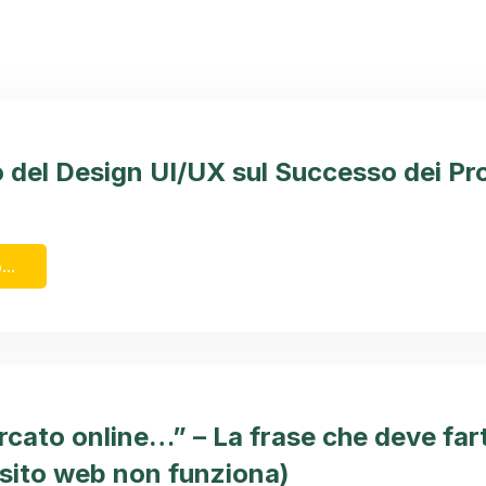
o del Design UI/UX sul Successo dei Pr
...
rcato online…” – La frase che deve far
o sito web non funziona)