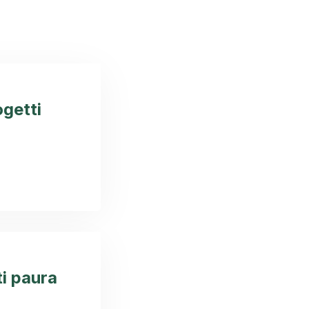
ogetti
ti paura