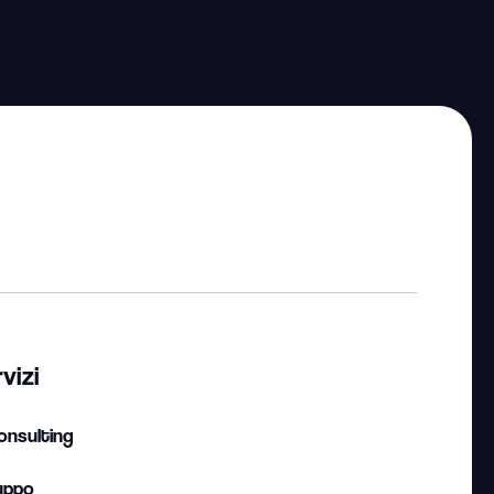
vizi
onsulting
uppo