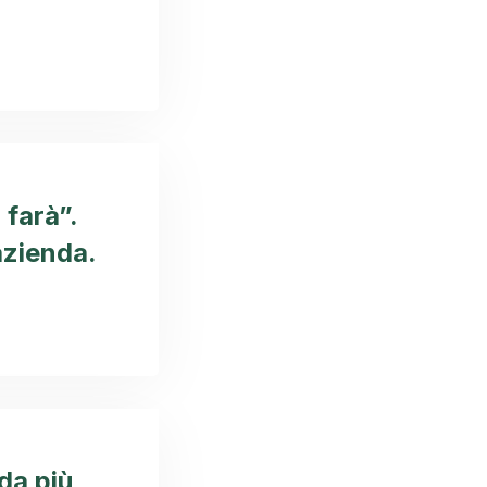
 farà”.
azienda.
da più