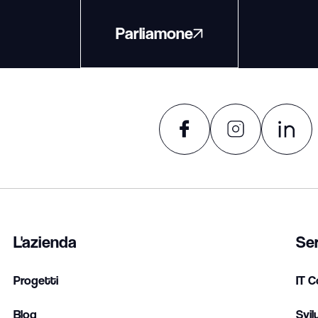
Parliamone
L'azienda
Ser
Progetti
IT C
Blog
Svil