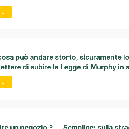
...
cosa può andare storto, sicuramente lo
ttere di subire la Legge di Murphy in 
...
re un negozio ? … Semplice: sulla stra