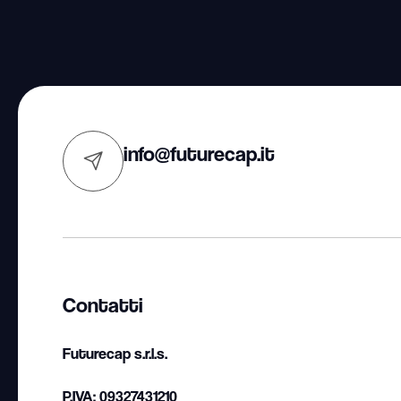
info@futurecap.it
Contatti
Futurecap s.r.l.s.
P.IVA: 09327431210