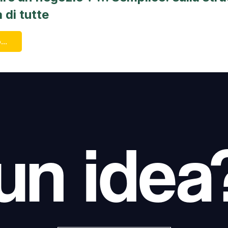
a di tutte
...
un idea