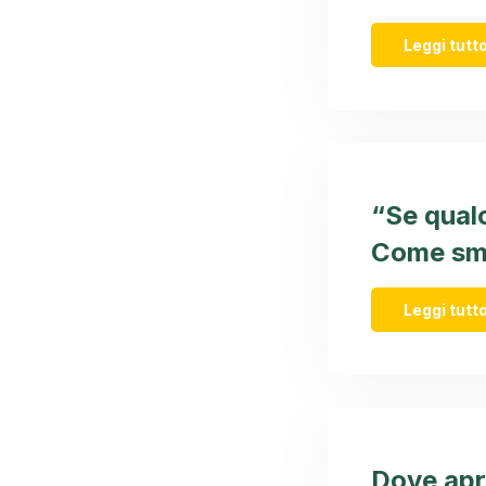
Leggi tutto
“Se qual
Come sme
Leggi tutto
Dove apri