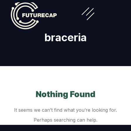
braceria
Nothing Found
It seems we can’t find what you’re looking for.
Perhaps searching can help.