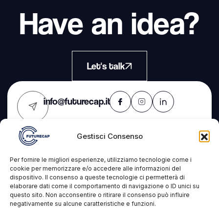
Have an idea?
Let's talk
info@futurecap.it
Gestisci Consenso
Contacts
The
Services
Per fornire le migliori esperienze, utilizziamo tecnologie come i
Company
cookie per memorizzare e/o accedere alle informazioni del
dispositivo. Il consenso a queste tecnologie ci permetterà di
Futurecap s.r.l.s.
IT Consulting
elaborare dati come il comportamento di navigazione o ID unici su
Projects
questo sito. Non acconsentire o ritirare il consenso può influire
VAT: 09327431210
Development
negativamente su alcune caratteristiche e funzioni.