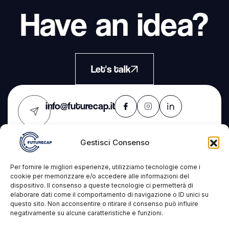
Have an idea?
Let's talk
info@futurecap.it
Gestisci Consenso
Contacts
The
Services
Per fornire le migliori esperienze, utilizziamo tecnologie come i
Company
cookie per memorizzare e/o accedere alle informazioni del
dispositivo. Il consenso a queste tecnologie ci permetterà di
Futurecap s.r.l.s.
IT Consulting
elaborare dati come il comportamento di navigazione o ID unici su
Projects
questo sito. Non acconsentire o ritirare il consenso può influire
VAT: 09327431210
Development
negativamente su alcune caratteristiche e funzioni.